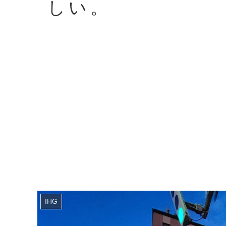
しい。
IHG