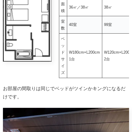
面
36㎡／38㎡
38㎡
積
室
40室
99室
数
ベ
ッ
ド
W180cm×L200cm
W120cm×L200
サ
1台
2台
イ
ズ
お部屋の間取りは同じでベッドがツインかキングになるだ
けです。