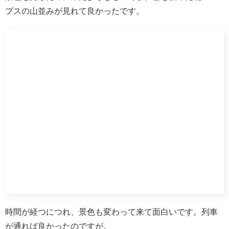
旅の締め括りには最高です。見ての通り茶色の温泉でヌル
ッとした感じです。
ちなみに大浴場も入りましたが、部屋のお風呂の方がヌル
ヌル感があるようで効力ありそうでした。
入った後の肌の感じがスベスベモチモチしていい温泉でし
た。
今回はレイトチェックアウト13時プランで予約しましたの