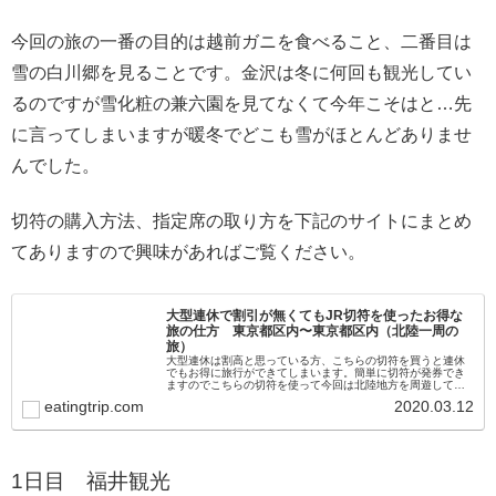
今回の旅の一番の目的は越前ガニを食べること、二番目は
雪の白川郷を見ることです。金沢は冬に何回も観光してい
るのですが雪化粧の兼六園を見てなくて今年こそはと…先
に言ってしまいますが暖冬でどこも雪がほとんどありませ
んでした。
切符の購入方法、指定席の取り方を下記のサイトにまとめ
てありますので興味があればご覧ください。
大型連休で割引が無くてもJR切符を使ったお得な
旅の仕方 東京都区内〜東京都区内（北陸一周の
旅）
大型連休は割高と思っている方、こちらの切符を買うと連休
でもお得に旅行ができてしまいます。簡単に切符が発券でき
ますのでこちらの切符を使って今回は北陸地方を周遊してみ
る方法をお伝えします。
eatingtrip.com
2020.03.12
1日目 福井観光