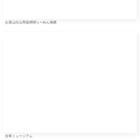
時間が経つにつれ、景色も変わって来て面白いです。列車
が通れば良かったのですが。
富山駅に戻りレンタカーを返却してから、本日のお宿は富
山駅から路面電車で移動します。