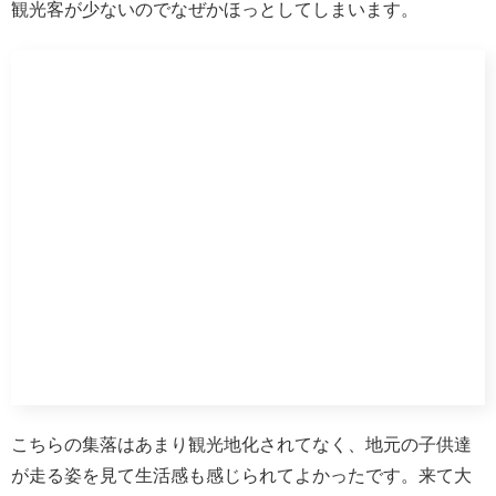
館内はフロント以外土足厳禁で、全館に畳が敷かれていま
す。
フロントで受付後、靴箱に靴を預ける方式。館内は素足で
OKです。
ここ街中ですが、大浴場も温泉なのですが、何と部屋のお
風呂まで温泉が出てきます。
（一部の部屋は除く）