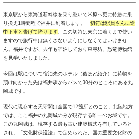
東京駅から東海道新幹線を乗り継いで米原へ更に特急に乗
り換え1時間程で福井に到着します。
切符は駅員さんに途
中下車と告げて降ります
。この切符は東京に着くまで使い
ますので旅行中は無くさないようにしなくてはいけませ
ん。福井ですが、去年も宿泊しており東尋坊、恐竜博物館
を見学いたしました。
今回は駅について宿泊先のホテル（後ほど紹介）に荷物を
預け向かった先は福井駅からバスで30分のところにある丸
岡城です。
現代に現存する天守閣は全国で12箇所とのこと、北陸地方
では、ここ福井の丸岡城のみが現存する唯一のお城です。
この丸岡城は、現存する最も古い建築様式を有していると
され、「文化財保護法」で定められた、国の重要文化財の