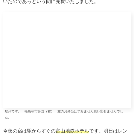
ました。
展望台より
見ての通り、こちらも暖冬の影響で雪がありません。雪を
期待していたのに残念です。
アジア系の外人さんが団体で押し掛けて大声で騒いでいる
のには困ったものです。うるさいのでお昼を食べずに退散
です。
お昼は
道の駅白川郷
でいただきました。この道の駅には合
掌ミュージアム（無料）があり本物の合掌造り家屋を移築