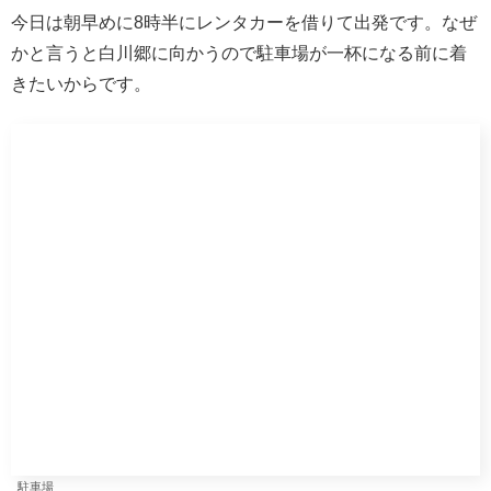
合掌ミュージアム
時間があったので五箇山まで車を走らせ富山県の合掌造
り、
相倉合掌
集落も見学させていただきました。 白川郷
と近いのですが、白川郷は岐阜県（飛騨）、五箇山は富山