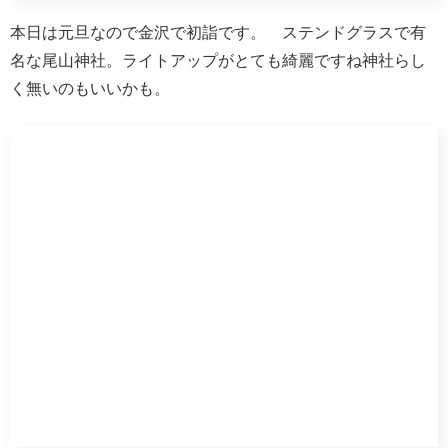
本日は元旦なので金沢で初詣です。 ステンドグラスで有
名な尾山神社。ライトアップがとても綺麗ですね神社らし
く無いのもいいかも。
またまた頑張って 金沢駅まで徒歩で移動。 疲れました
けど駅前が綺麗で癒されました。
金沢駅 ライトアップが綺麗です。
ここから新幹線で富山へ移動です。途中下車した切符で入
場、その前に別途富山までの新幹線自由席を買い求めま
す。20分くらいで富山に到着です。