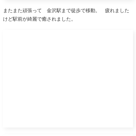
ここで注意です。
今回使用している切符ですが、JRのみ有効の切符
です。首都圏から来ていると分かり難いですが、金
沢駅から富山駅に在来線で向かう路線はJRではあ
りませんので別途乗車券が必要です。新幹線が開通
したことによりJRから「IRいしかわ鉄道」「あい
の風富山鉄道」の第三セクターの2社になりまし
た。ちなみに新幹線に乗車する場合はJRなので有
効です。（別途新幹線特急券が必要）
今夜の夕食は駅弁です。 なにぶん元旦なのでお店がお休
み でも美味しそうでしょう。金沢を歩いてお腹が減って