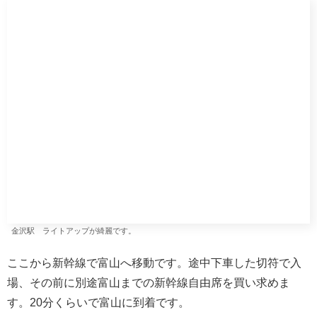
いたのであっという間に完食いたしました。
駅弁です。 輪島朝市弁当（右） 左のお弁当はすみません思い出せませんでし
た。
今夜の宿は駅からすぐの
富山地鉄ホテル
です。明日はレン
タカーを予約しているのですぐに移動出来るように駅近に
しました。